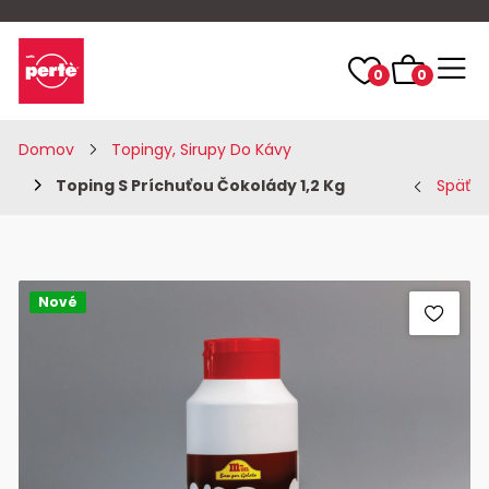
0
0
Domov
Topingy, Sirupy Do Kávy
Toping S Príchuťou Čokolády 1,2 Kg
Späť
Nové