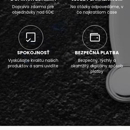
Doprava zdarma pre
Na otázky odpovedáme, v
objednávky nad 60€
čo najkratšom čase
SPOKOJNOSŤ
BEZPEČNÁ PLATBA
Vyskúšajte kvalitu našich
Bezpečný, rýchly a
produktov a sami uvidíte
okamžitý digitálny spôsob
platby