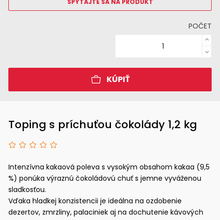
SPÝTAJTE SA NA PRODUKT
POČET
KÚPIŤ
Toping s príchuťou čokolády 1,2 kg
Intenzívna kakaová poleva s vysokým obsahom kakaa (9,5
%) ponúka výraznú čokoládovú chuť s jemne vyváženou
sladkosťou.
Vďaka hladkej konzistencii je ideálna na ozdobenie
dezertov, zmrzliny, palaciniek aj na dochutenie kávových