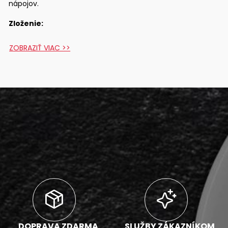
nápojov.
Zloženie:
cukor; pitná voda; nízkotučný kakaový prášok (9,5 %);
ZOBRAZIŤ VIAC >>
alkohol (1,9 % obj.); zahusťovadlo: xantánová guma;
kyselina: kyselina citrónová; konzervačná látka: sorban
draselný; soľ; aróma
Zobraziť zloženie >>
DOPRAVA ZDARMA
SLUŽBY ZÁKAZNÍKOM