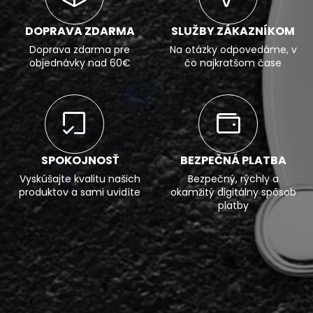
zahusťovadlá: modifikovaný kukuričný škrob, pektín,
aróma, konzervačná látka: sorban draselný; soľ, kyselina:
DOPRAVA ZDARMA
SLUŽBY ZÁKAZNÍKOM
kyselina citrónová
Doprava zdarma pre
Na otázky odpovedáme, v
objednávky nad 60€
čo najkratšom čase
Zobraziť zloženie >>
SPOKOJNOSŤ
BEZPEČNÁ PLATBA
Vyskúšajte kvalitu našich
Bezpečný, rýchly a
produktov a sami uvidíte
okamžitý digitálny spôsob
platby