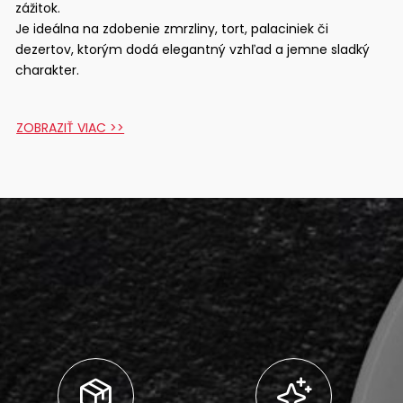
zážitok.
Je ideálna na zdobenie zmrzliny, tort, palaciniek či
dezertov, ktorým dodá elegantný vzhľad a jemne sladký
charakter.
ZOBRAZIŤ VIAC >>
Zloženie:
fruktózo-glukózový sirup, cukor, biela polevová hmota
[cukor, čiastočne hydrogenovaný rastlinný tuk (palmové
jadro),
sladká srvátka v prášku, sušené odtučnené
mlieko
, emulgátor: lecitíny (slnečnicové alebo repkové),
aróma], pitná voda, glukózový sirup, nosná látka:
maltodextrín; dextróza,
plnotučné mlieko v
prášku,
práškový rastlinný tuk (glukózový sirup, rafinovaný
a úplne hydrogenovaný olej z palmových jadier, rafinovaný
olej z palmových jadier, emulgátory: E472a, E471;
mliečna
bielkovina,
stabilizátor: E340ii), kakaové maslo,