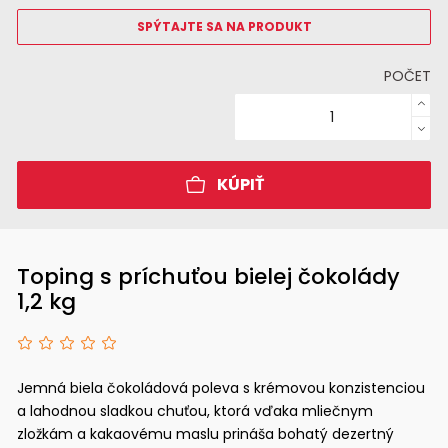
SPÝTAJTE SA NA PRODUKT
POČET
KÚPIŤ
Toping s príchuťou bielej čokolády
1,2 kg
Jemná biela čokoládová poleva s krémovou konzistenciou
a lahodnou sladkou chuťou, ktorá vďaka mliečnym
zložkám a kakaovému maslu prináša bohatý dezertný