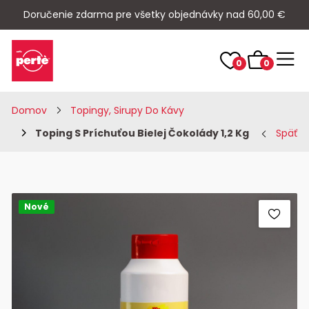
Doručenie zdarma pre všetky objednávky nad 60,00 €
0
0
Domov
Topingy, Sirupy Do Kávy
Toping S Príchuťou Bielej Čokolády 1,2 Kg
Späť
Nové