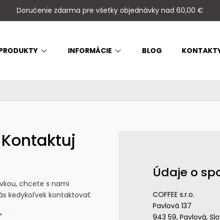
Doručenie zdarma pre všetky objednávky nad 60,00 €
PRODUKTY
INFORMÁCIE
BLOG
KONTAKT
 Kontaktuj
Údaje o sp
vkou, chcete s nami
COFFEE s.r.o.
ás kedykoľvek kontaktovať.
Pavlová 137
*
943 59, Pavlová, Sl