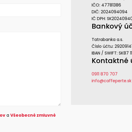
IČO: 47781386
DIČ: 2024094094
IČ DPH: SK2024094
Bankový úč
Tatrabanka a.s.
Číslo účtu: 2920914
IBAN / SWIFT: SK87 
Kontaktné 
0911 870 707
info@caffeperte.sk
jov
a
Všeobecné zmluvné