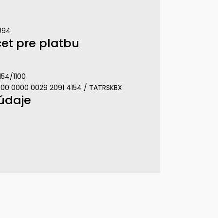
094
et pre platbu
154/1100
1100 0000 0029 2091 4154 / TATRSKBX
údaje