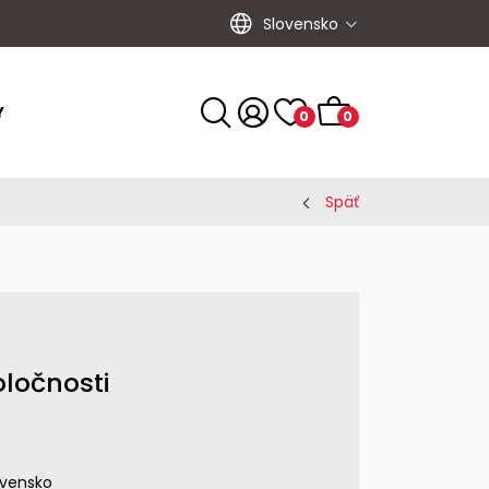
Slovensko
Y
0
0
Späť
oločnosti
ovensko