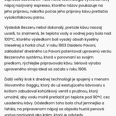
nápoj nazývaný espresso, ktorého názov poukazuje na
jeho prípravu, nakoľko počas jeho prípravy kávu pretlačia
vysokotlakovou parou.
Výsledok Bezzeru nebol dokonalý, pretože kávu naozaj
uvarili, to znamená, že teplota vody a vodnej pary bola nad
100°C, ktorého výsledkom boli vysoký obsah kyseliny
trieselnej a horká chuť. V roku 1903 Disiderio Pavoni,
zakladateľ dnešného La Pavoni patentoval upravenú verziu
Bezzerovho systému, ktorá v porovnaní so svojim
predkom, rýchlejšie pripravovala kávu. Sériová výroba
upraveného stroja Ideal sa začala v roku 1906.
Ďalší veľký krok k dnešnej technológii je spojený s menom
Giovanniho Gaggiu, ktorý do už existujúceho kávovaru s
kotlom zabudoval kohútikový ventil s pružinou, ktorý
umožnil, aby vodu mohli pretlačiť pri teplote pod 90°C cez
usadeninu kávy. Dôsledkom toho bola chuť jemnejšia a
ľahšia, na pripravenom nápoji sa objavila hustá penová
vrstva nazývaná ako krém, ktorý je odvtedy