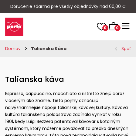
Doručenie zdarma pre všetky objednávky nad 60,00 €
0
0
Domov
Talianska Káva
Späť
Talianska káva
Espresso, cappuccino, macchiato a ristretto znejú čoraz
viacerým ako známe. Tieto pojmy označujú
najvýznamnejšie nápoje talianskej kávovej kultúry. Kávová
kultúra talianskeho poloostrova začínala vynikať v roku
1901, kedy Luigi Bezzera patentoval kávovar s kotolným
systémom, ktorý môžeme považovať za predka dnešných
espresso kávovarov. Táto nová technológia vytvorila nový