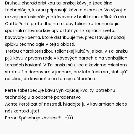
Druhou charakteristikou talianskej kávy je špeciálna
technológia, ktorou pripravujú kávu a espresso. Vo vývoji a
rozvoji profesionálnych kávovarov hrali taliani dôležitú rolu.
Caffé Perté preto dbá na to, aby taliansku technológiu
spoznali milovníci káv aj v ostatných krajinách sveta.
Kávovary Faema, ktoré distribuujeme, predstavujú naozaj
špičku technológie v tejto oblasti.
Treťou charakteristikou talianskej kultúry je bar. V Taliansku
pijú kávu v prvom rade v kávových baroch a na vonkajších
terasách kaviarní. V Taliansku sú ulice a kaviarne miestom
stretnutí a domovom v jednom, cez leto ľudia sa „sťahujú”
na ulice, do kaviarní a na terasy reštaurácií.
Perté zabezpečuje kávu vynikajúcej kvality, potrebnú
technológiu a odborné poradenstvo.
Ak ste Perté zatiaľ nestretli, hľadajte ju v kaviarniach alebo
nás kontaktujte!
Pozor! Spôsobuje závislosť!!! :-)))