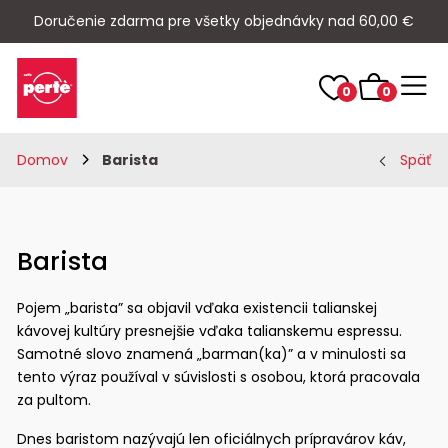
Doručenie zdarma pre všetky objednávky nad 60,00 €
0
0
Domov
Barista
Späť
Barista
Pojem „barista” sa objavil vďaka existencii talianskej
kávovej kultúry presnejšie vďaka talianskemu espressu.
Samotné slovo znamená „barman(ka)” a v minulosti sa
tento výraz používal v súvislosti s osobou, ktorá pracovala
za pultom.
Dnes baristom nazývajú len oficiálnych prípravárov káv,