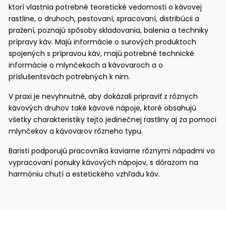
ktorí vlastnia potrebné teoretické vedomosti o kávovej
rastline, o druhoch, pestovaní, spracovaní, distribúcii a
pražení, poznajú spôsoby skladovania, balenia a techniky
prípravy káv. Majú informácie o surových produktoch
spojených s prípravou káv, majú potrebné technické
informácie o mlynčekoch a kávovaroch a o
príslušentsvách potrebných k nim.
V praxi je nevyhnutné, aby dokázali pripraviť z rôznych
kávových druhov také kávové nápoje, ktoré obsahujú
všetky charakteristiky tejto jedinečnej rastliny aj za pomoci
mlynčekov a kávovarov rôzneho typu.
Baristi podporujú pracovníka kaviarne rôznymi nápadmi vo
vypracovaní ponuky kávových nápojov, s dôrazom na
harmóniu chutí a estetického vzhľadu káv.