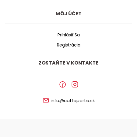
MÔJ ÚČET
Prihlásiť Sa
Registrácia
ZOSTAŇTE V KONTAKTE
info@caffeperte.sk
©
2026
COFFEE s.r.o.