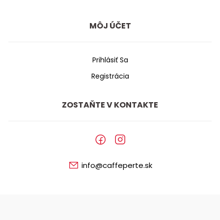
MÔJ ÚČET
Prihlásiť Sa
Registrácia
ZOSTAŇTE V KONTAKTE
info@caffeperte.sk
©
2026
COFFEE s.r.o.