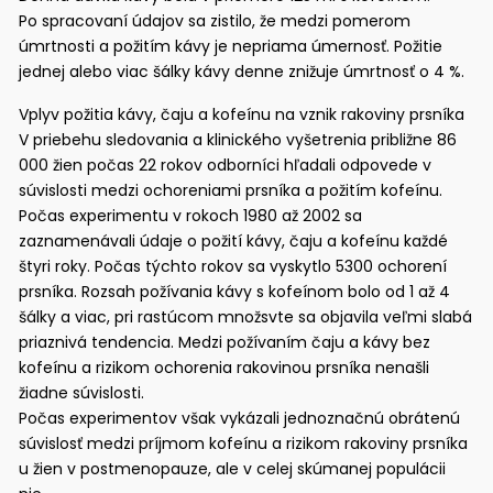
Po spracovaní údajov sa zistilo, že medzi pomerom
úmrtnosti a požitím kávy je nepriama úmernosť. Požitie
jednej alebo viac šálky kávy denne znižuje úmrtnosť o 4 %.
Vplyv požitia kávy, čaju a kofeínu na vznik rakoviny prsníka
V priebehu sledovania a klinického vyšetrenia približne 86
000 žien počas 22 rokov odborníci hľadali odpovede v
súvislosti medzi ochoreniami prsníka a požitím kofeínu.
Počas experimentu v rokoch 1980 až 2002 sa
zaznamenávali údaje o požití kávy, čaju a kofeínu každé
štyri roky. Počas týchto rokov sa vyskytlo 5300 ochorení
prsníka. Rozsah požívania kávy s kofeínom bolo od 1 až 4
šálky a viac, pri rastúcom množsvte sa objavila veľmi slabá
priaznivá tendencia. Medzi požívaním čaju a kávy bez
kofeínu a rizikom ochorenia rakovinou prsníka nenašli
žiadne súvislosti.
Počas experimentov však vykázali jednoznačnú obrátenú
súvislosť medzi príjmom kofeínu a rizikom rakoviny prsníka
u žien v postmenopauze, ale v celej skúmanej populácii