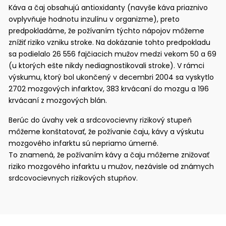
Káva a čaj obsahujú antioxidanty (navyše káva priaznivo
ovplyvňuje hodnotu inzulínu v organizme), preto
predpokladáme, že požívaním týchto nápojov môžeme
znížiť riziko vzniku stroke. Na dokázanie tohto predpokladu
sa podielalo 26 556 fajčiacich mužov medzi vekom 50 a 69
(u ktorých ešte nikdy nediagnostikovali stroke). V rámci
výskumu, ktorý bol ukončený v decembri 2004 sa vyskytlo
2702 mozgových infarktov, 383 krvácaní do mozgu a 196
krvácaní z mozgových blán.
Berúc do úvahy vek a srdcovocievny rizikový stupeň
môžeme konštatovať, že požívanie čaju, kávy a výskutu
mozgového infarktu sú nepriamo úmerné.
To znamená, že požívaním kávy a čaju môžeme znižovať
riziko mozgového infarktu u mužov, nezávisle od známych
srdcovocievnych rizikových stupňov.