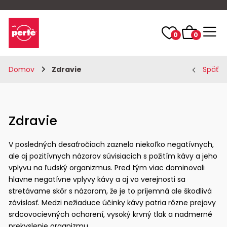
0
0
Domov
Zdravie
Späť
Zdravie
V posledných desaťročiach zaznelo niekoľko negatívnych,
ale aj pozitívnych názorov súvisiacich s požitím kávy a jeho
vplyvu na ľudský organizmus. Pred tým viac dominovali
hlavne negatívne vplyvy kávy a aj vo verejnosti sa
stretávame skôr s názorom, že je to príjemná ale škodlivá
závislosť. Medzi nežiaduce účinky kávy patria rôzne prejavy
srdcovocievných ochorení, vysoký krvný tlak a nadmerné
prekyslenie organizmu.