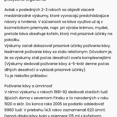
Avšak v posledných 2-3 rokoch sa objavili viaceré
medzinárodné výskumy, ktoré vyvracajú predchádzajúce
názory a tvrdenia. V súčasnosti sa káva využíva už aj v
kozmetickom priemysle, napr. pri výrobe krémov, mydiel,
pretože káva obsahuje kofeín, ktorý má priaznivé účinky na
pokožku.
Výskumy začali dokazovať priaznivé účinky požívania kávy.
Nadmerné požívanie kávy sa stalo relatívnym. Dôvodom je,
že sa výskumy stali počas desaťročí oveľa komplexnejšími
(Výskumy sledovali požívanie kávy 4-5-krát denne počas
dlhých desaťročí a vykázali priaznivé účinky).
Tu je niekoľko príkladov:
Požívanie kávy a úmrtnosť
V rámci výskumu v rokoch 1991-92 sledovali starších ľudí
žijúcich doma v severnom Fínsku a to narodených v roku
1920 a skôr. Do konca roka 2005 sa podarilo odsledovať
6960 ľudí. V priebehu 14,5 rokov zaznamenali 623 úmrtí.
Denná dávka kávy bola v priemere 125 ml s kofeínom.