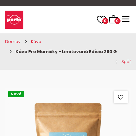
0
0
Domov
Káva
Káva Pre Mamičky - Limitovaná Edícia 250 G
Späť
Nové