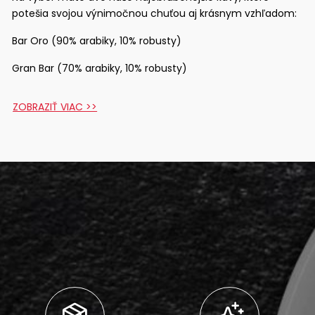
potešia svojou výnimočnou chuťou aj krásnym vzhľadom:
Bar Oro (90% arabiky, 10% robusty)
Gran Bar (70% arabiky, 10% robusty)
ZOBRAZIŤ VIAC >>
Prekvapte svoju mamu, babičku, tetu, krstnú mamu
jedinečným darčekom, ktorý spríjemní ich každodenné
chvíle.
Zobraziť zloženie >>