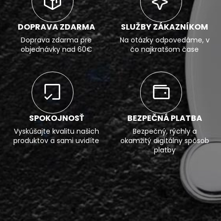
DOPRAVA ZDARMA
SLUŽBY ZÁKAZNÍKOM
Doprava zdarma pre
Na otázky odpovedáme, v
objednávky nad 60€
čo najkratšom čase
SPOKOJNOSŤ
BEZPEČNÁ PLATBA
Vyskúšajte kvalitu našich
Bezpečný, rýchly a
produktov a sami uvidíte
okamžitý digitálny spôsob
platby