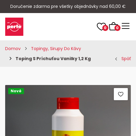
Doručenie zdarma pre všetky objednávky nad 60,00 €
0
0
Domov
Topingy, Sirupy Do Kávy
Toping S Príchuťou Vanilky 1,2 Kg
Späť
Nové