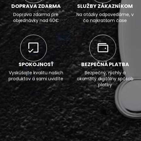
DOPRAVA ZDARMA
SLUŽBY ZÁKAZNÍKOM
Doprava zdarma pre
Na otázky odpovedáme, v
objednávky nad 60€
čo najkratšom čase
SPOKOJNOSŤ
BEZPEČNÁ PLATBA
Vyskúšajte kvalitu našich
Bezpečný, rýchly a
produktov a sami uvidíte
okamžitý digitálny spôsob
platby