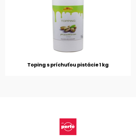
Toping s príchuťou pistácie 1 kg