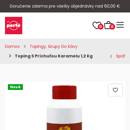
Doručenie zdarma pre všetky objednávky nad 60,00 €
0
0
Domov
Topingy, Sirupy Do Kávy
Toping S Príchuťou Karamelu 1,2 Kg
Späť
Nové