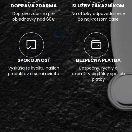
DOPRAVA ZDARMA
SLUŽBY ZÁKAZNÍKOM
Doprava zdarma pre
Na otázky odpovedáme, v
objednávky nad 60€
čo najkratšom čase
SPOKOJNOSŤ
BEZPEČNÁ PLATBA
Vyskúšajte kvalitu našich
Bezpečný, rýchly a
produktov a sami uvidíte
okamžitý digitálny spôsob
platby